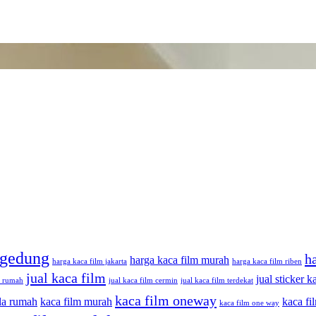
 gedung
h
harga kaca film murah
harga kaca film jakarta
harga kaca film riben
jual kaca film
jual sticker k
m rumah
jual kaca film cermin
jual kaca film terdekat
kaca film oneway
ela rumah
kaca film murah
kaca fi
kaca film one way