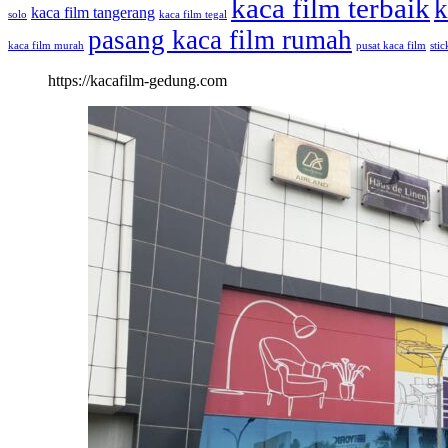
kaca film terbaik
k
kaca film tangerang
solo
kaca film tegal
pasang kaca film rumah
kaca film murah
pusat kaca film
stic
https://kacafilm-gedung.com