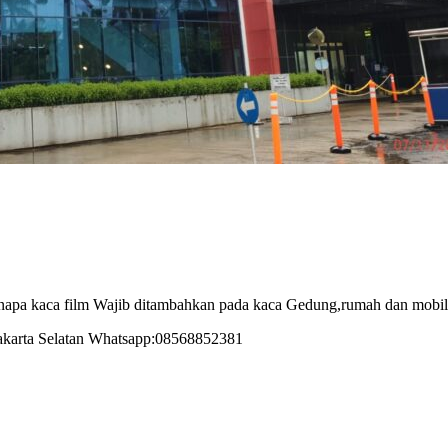
pa kaca film Wajib ditambahkan pada kaca Gedung,rumah dan mobil. 
akarta Selatan Whatsapp:08568852381