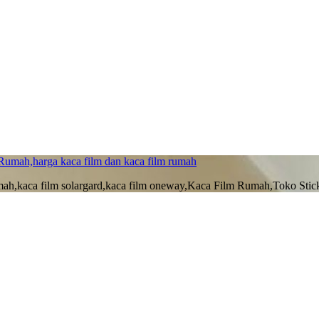
Rumah,harga kaca film dan kaca film rumah
ah,kaca film solargard,kaca film oneway,Kaca Film Rumah,Toko Sticke