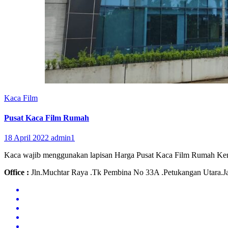
Kaca Film
Pusat Kaca Film Rumah
18 April 2022
admin1
Kaca wajib menggunakan lapisan Harga Pusat Kaca Film Rumah Kena
Office :
Jln.Muchtar Raya .Tk Pembina No 33A .Petukangan Utara.J