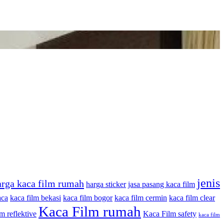
jenis
arga kaca film rumah
harga sticker
jasa pasang kaca film
aca
kaca film bekasi
kaca film bogor
kaca film cermin
kaca film clear
Kaca Film rumah
lm reflektive
Kaca Film safety
kaca film