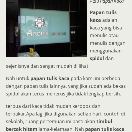
Atau Papan Kaca
Papan tulis
kaca
adalah
kaca yang bisa
menulis atau
menulis dengan
menggunakan
spidol
dan
sejenisnya dan sangat mudah di lihat.
Nah untuk
papan tulis kaca
pada kami ini berbeda
dengan papan tulis lainnya, yang jika sudah ada bekas
spidol akan terus menerus jika tidak lengkap bersih.
terbua dari kaca tidak mudah keropos dan
terbakar.
Apa lagi jika digunakan setiap hari, contoh di
sekolah, ruang pertemuan ini pasti akan
timbul
bercak hitam
lama-kelamaan.
Nah
papan tulis kaca