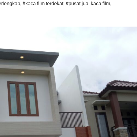
terlengkap
,
#kaca film terdekat
,
#pusat jual kaca film
,