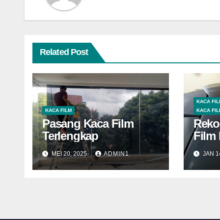
Related Post
KACA FIL
KACA FILM
KACA FI
Pasang Kaca Film
Reko
Terlengkap
Film
Rum
MEI 20, 2025
ADMIN1
JAN 1