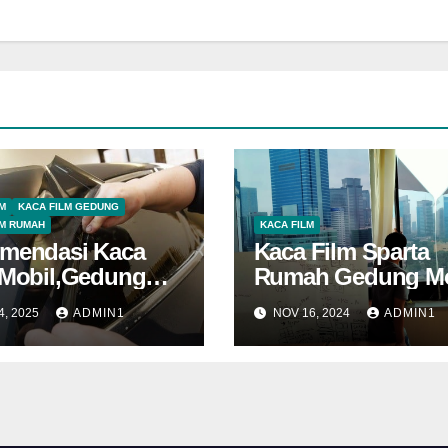
M
KACA FILM GEDUNG
LM RUMAH
KACA FILM
mendasi Kaca
Kaca Film Sparta
 Mobil,Gedung
Rumah Gedung Mo
ah
4, 2025
ADMIN1
NOV 16, 2024
ADMIN1