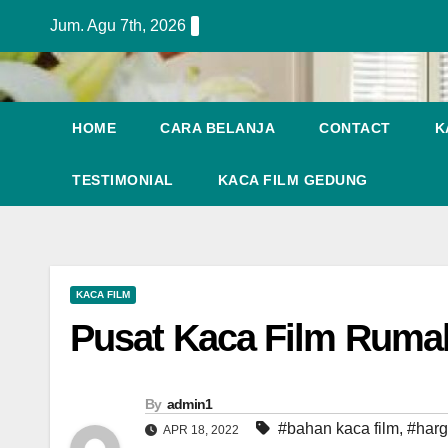
Skip
Jum. Agu 7th, 2026
to
content
HOME
CARA BELANJA
CONTACT
K
TESTIMONIAL
KACA FILM GEDUNG
KACA FILM
Pusat Kaca Film Ruma
By
admin1
#bahan kaca film
,
#harg
APR 18, 2022