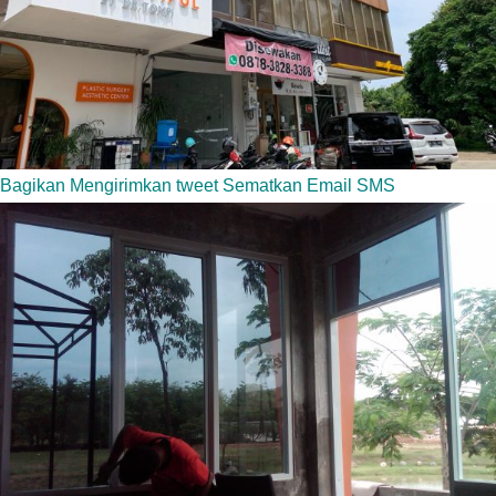
Bagikan
Mengirimkan tweet
Sematkan
Email
SMS