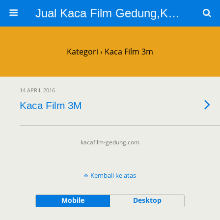
Jual Kaca Film Gedung,Kaca Film 3m
Kategori ›
Kaca Film 3m
14 APRIL 2016
Kaca Film 3M
kacafilm-gedung.com
Kembali ke atas
Mobile
Desktop