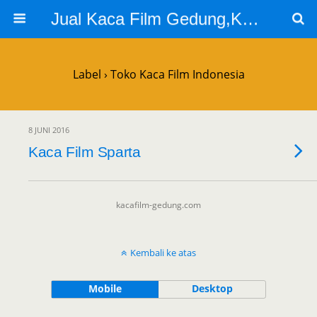
Jual Kaca Film Gedung,Kaca Film 3m
Label › Toko Kaca Film Indonesia
8 JUNI 2016
Kaca Film Sparta
kacafilm-gedung.com
Kembali ke atas
Mobile
Desktop