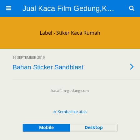
Jual Kaca Film Gedung,Kaca Film 3m
Label › Stiker Kaca Rumah
16 SEPTEMBER 2019
Bahan Sticker Sandblast
kacafilm-gedung.com
Kembali ke atas
Mobile
Desktop