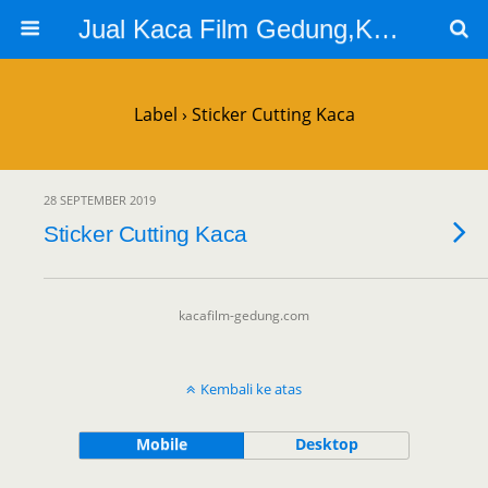
Jual Kaca Film Gedung,Kaca Film 3m
Label › Sticker Cutting Kaca
28 SEPTEMBER 2019
Sticker Cutting Kaca
kacafilm-gedung.com
Kembali ke atas
Mobile
Desktop