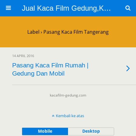
Jual Kaca Film Gedung,Kaca Film 3m
Label › Pasang Kaca Film Tangerang
14 APRIL 2016
Pasang Kaca Film Rumah |
Gedung Dan Mobil
kacafilm-gedung.com
Kembali ke atas
Mobile
Desktop