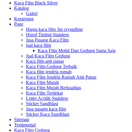
Kaca Film Black Silver
Katalog
Galeri
Keranjang
Page
Harga kaca film 3m crystalline
Huruf Timbul Stainless
Jasa Pasang Kaca Film
jual kaca film
Kaca Film Mobil Dan Gedung Sama Saja
Jual Kaca Film Gedung
Kaca film anti panas
Kaca Film Gedung Terbaik
Kaca film jendela rumah
Kaca Film Jendela Rumah Anti Panas
Kaca Film Murah
Kaca Film Murah Berkualitas
Kaca Film Terdekat
Letter Acrilik Stainless
Sticker Sandblast
Jasa pasang kaca film
Sticker Kaca Sundblast
Sitemap
Testimonial
Kaca Film Gedung