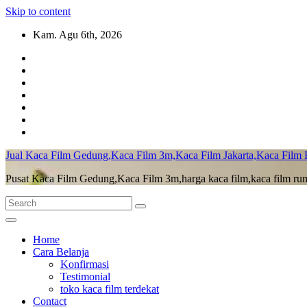
Skip to content
Kam. Agu 6th, 2026
Jual Kaca Film Gedung,Kaca Film 3m,Kaca Film Jakarta,Kaca Film 
Pusat Kaca Film Gedung,Kaca Film 3m,harga kaca film,kaca film rum
Home
Cara Belanja
Konfirmasi
Testimonial
toko kaca film terdekat
Contact