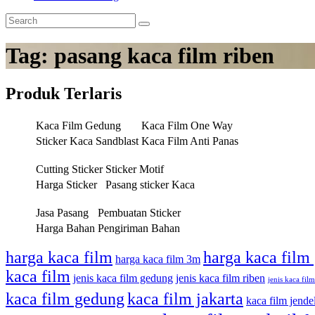
Tag:
pasang kaca film riben
Produk Terlaris
Kaca Film Gedung
Kaca Film One Way
Sticker Kaca Sandblast
Kaca Film Anti Panas
Cutting Sticker
Sticker Motif
Harga Sticker
Pasang sticker Kaca
Jasa Pasang
Pembuatan Sticker
Harga Bahan
Pengiriman Bahan
harga kaca film
harga kaca film
harga kaca film 3m
kaca film
jenis kaca film gedung
jenis kaca film riben
jenis kaca fil
kaca film gedung
kaca film jakarta
kaca film jend