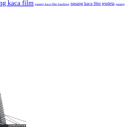
ng kaca film
pasang kaca film jendela
pasang kaca film bandung
pasang