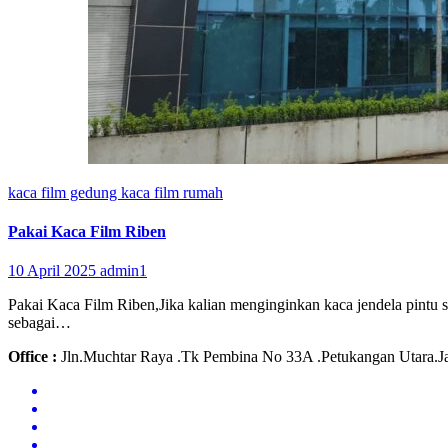
kaca film gedung
kaca film rumah
Pakai Kaca Film Riben
10 April 2025
admin1
Pakai Kaca Film Riben,Jika kalian menginginkan kaca jendela pintu s
sebagai…
Office :
Jln.Muchtar Raya .Tk Pembina No 33A .Petukangan Utara.J