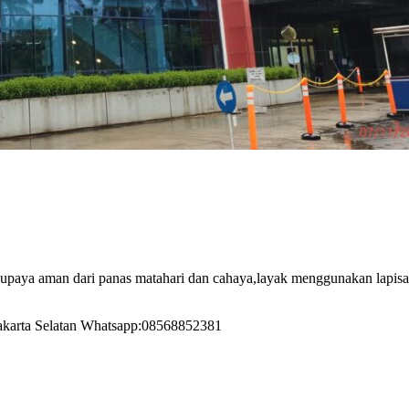
upaya aman dari panas matahari dan cahaya,layak menggunakan lapisan k
akarta Selatan Whatsapp:08568852381