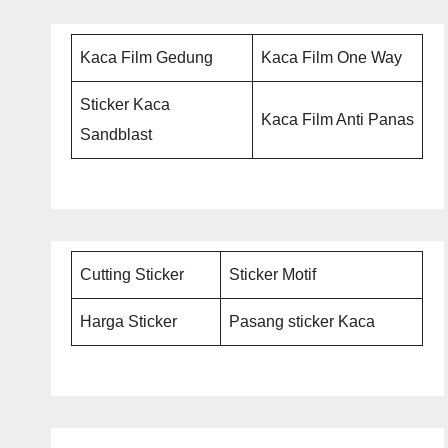
Kaca Film Gedung
Kaca Film One Way
Sticker Kaca
Kaca Film Anti Panas
Sandblast
Cutting Sticker
Sticker Motif
Harga Sticker
Pasang sticker Kaca