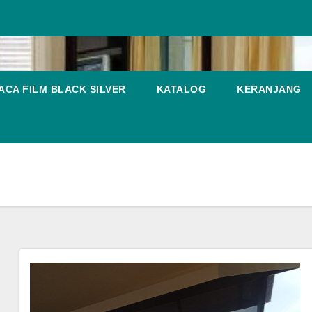
ACA FILM BLACK SILVER
KATALOG
KERANJANG