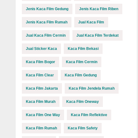
Jenis Kaca Film Gedung
Jenis Kaca Film Riben
Jenis Kaca Film Rumah
Jual Kaca Film
Jual Kaca Film Cermin
Jual Kaca Film Terdekat
Jual Sticker Kaca
Kaca Film Bekasi
Kaca Film Bogor
Kaca Film Cermin
Kaca Film Clear
Kaca Film Gedung
Kaca Film Jakarta
Kaca Film Jendela Rumah
Kaca Film Murah
Kaca Film Oneway
Kaca Film One Way
Kaca Film Reflektive
Kaca Film Rumah
Kaca Film Safety