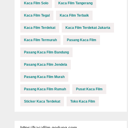
Kaca Film Solo
Kaca Film Tangerang
Kaca Film Tegal
Kaca Film Terbaik
Kaca Film Terdekat
Kaca Film Terdekat Jakarta
Kaca Film Termurah
Pasang Kaca Film
Pasang Kaca Film Bandung
Pasang Kaca Film Jendela
Pasang Kaca Film Murah
Pasang Kaca Film Rumah
Pusat Kaca Film
Sticker Kaca Terdekat
Toko Kaca Film
https://kacafilm-gedung.com