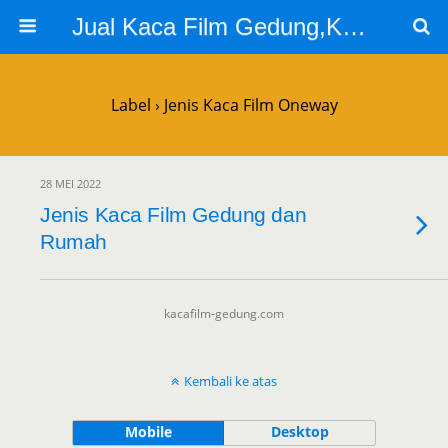
Jual Kaca Film Gedung,Kaca Film 3m
Label › Jenis Kaca Film Oneway
28 MEI 2022
Jenis Kaca Film Gedung dan
Rumah
kacafilm-gedung.com
Kembali ke atas
Mobile
Desktop