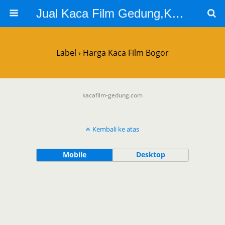
Jual Kaca Film Gedung,Kaca Film 3m
Label › Harga Kaca Film Bogor
kacafilm-gedung.com
Kembali ke atas
Mobile
Desktop