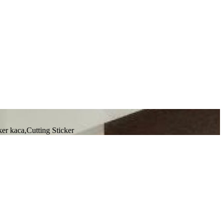
r kaca,Cutting Sticker