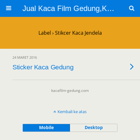
Jual Kaca Film Gedung,Kaca Film 3m
Label › Stikcer Kaca Jendela
24 MARET 2016
Sticker Kaca Gedung
kacafilm-gedung.com
Kembali ke atas
Mobile
Desktop