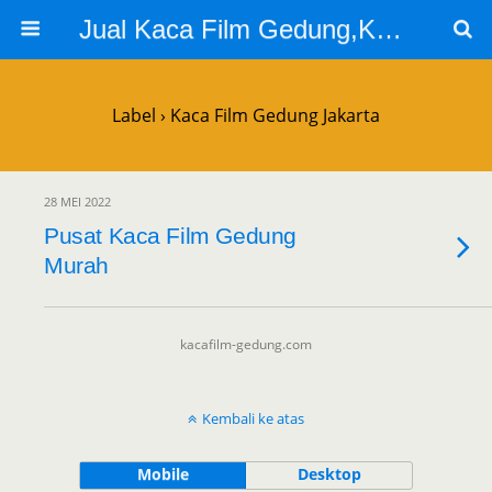
Jual Kaca Film Gedung,Kaca Film 3m
Label › Kaca Film Gedung Jakarta
28 MEI 2022
Pusat Kaca Film Gedung
Murah
kacafilm-gedung.com
Kembali ke atas
Mobile
Desktop