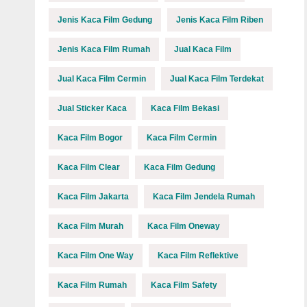
Jenis Kaca Film Gedung
Jenis Kaca Film Riben
Jenis Kaca Film Rumah
Jual Kaca Film
Jual Kaca Film Cermin
Jual Kaca Film Terdekat
Jual Sticker Kaca
Kaca Film Bekasi
Kaca Film Bogor
Kaca Film Cermin
Kaca Film Clear
Kaca Film Gedung
Kaca Film Jakarta
Kaca Film Jendela Rumah
Kaca Film Murah
Kaca Film Oneway
Kaca Film One Way
Kaca Film Reflektive
Kaca Film Rumah
Kaca Film Safety