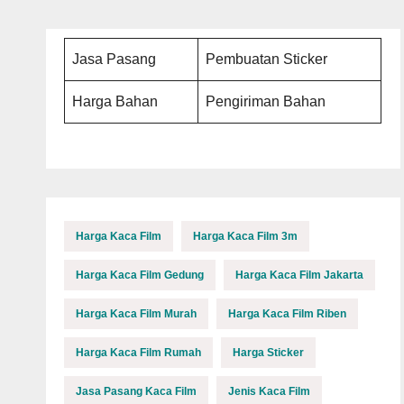
Jasa Pasang
Pembuatan Sticker
Harga Bahan
Pengiriman Bahan
Harga Kaca Film
Harga Kaca Film 3m
Harga Kaca Film Gedung
Harga Kaca Film Jakarta
Harga Kaca Film Murah
Harga Kaca Film Riben
Harga Kaca Film Rumah
Harga Sticker
Jasa Pasang Kaca Film
Jenis Kaca Film