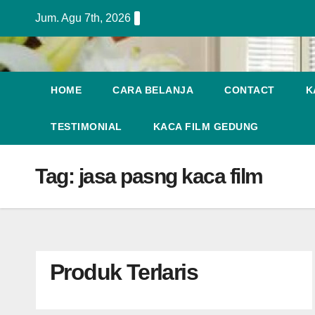
Skip
Jum. Agu 7th, 2026
to
content
HOME
CARA BELANJA
CONTACT
K
TESTIMONIAL
KACA FILM GEDUNG
Tag:
jasa pasng kaca film
Produk Terlaris