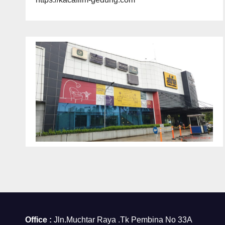
Office :
Jln.Muchtar Raya .Tk Pembina No 33A