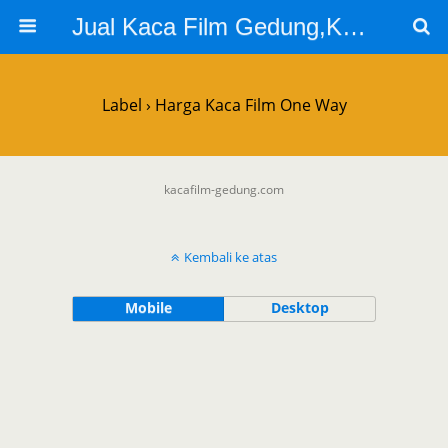
Jual Kaca Film Gedung,Kaca Film 3m
Label › Harga Kaca Film One Way
kacafilm-gedung.com
Kembali ke atas
Mobile
Desktop