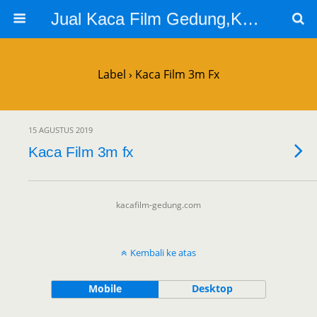
Jual Kaca Film Gedung,Kaca Film 3m
Label › Kaca Film 3m Fx
15 AGUSTUS 2019
Kaca Film 3m fx
kacafilm-gedung.com
Kembali ke atas
Mobile
Desktop