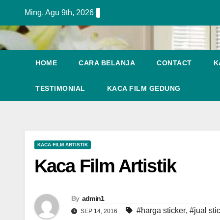
Skip
Ming. Agu 9th, 2026
to
content
HOME
CARA BELANJA
CONTACT
K
TESTIMONIAL
KACA FILM GEDUNG
KACA FILM ARTISTIK
Kaca Film Artistik
By
admin1
#harga sticker
,
#jual sti
SEP 14, 2016