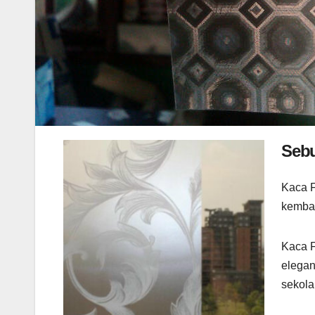
Seb
Kaca F
kemban
Kaca Fi
elegan
sekola